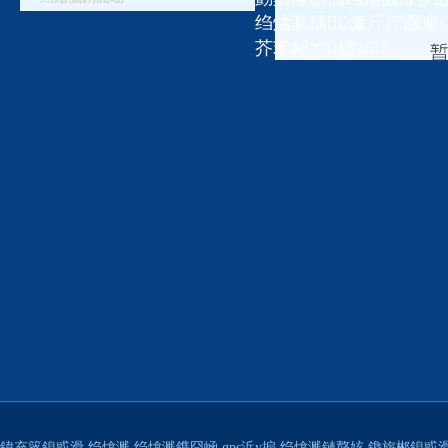
绉熻溅鍝濂斤紵灏遍
芥苯杞︾璧?/li>
鍏充簬鎴戜滑
绉熻溅
绉熻溅鎸囧崡
gps浜у搧
绉熻溅鏈嶅姟
鑱旂郴鎴戜