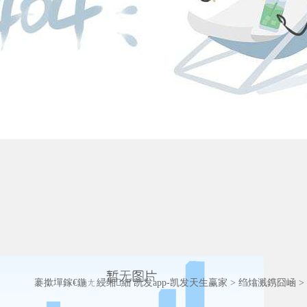
褰撳墠鎵€鍦ㄤ綅缃細
凯发app-凯发天生赢家
>
绉熻溅鎸囧崡
>