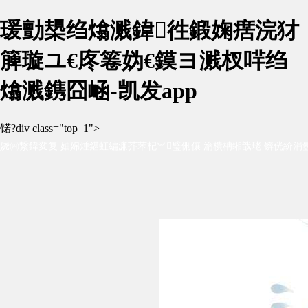
瑗勯槼绉熻溅鍏徃鍛婅瘔浣犲
簲璇ユ€庝箞妫€鏌ヨ溅杈哶绉
熻溅鎸囧崡-凯发app
锘?div class="top_1">
娆㈣繋鍏変复 妯婂煄鍖虹編濂芥苯杞︾璧侀儴 瀹樻柟缃戠珯 锛侊紒涓氬
杞︺€佹梾娓哥杞︾瓑锛岀杞︿环鏍煎疄鎯?