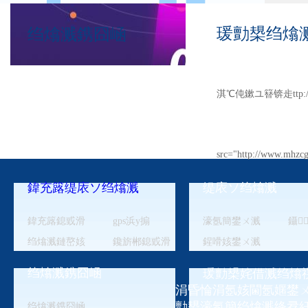
瑗勯槼绉熻溅
绉熻溅鎸囧崡
淇℃伅鏉ユ簮锛歨ttp://w
src="http://www.mhzcg
鍏充簬缇庡ソ绉熻溅
缇庡ソ绉熻溅
濠氬簡绉熻溅闇€瑕
鍏充簬鎴戜滑
gps浜у搧
濠氬簡鐢ㄨ溅
鑷
涓嬩竴绡囷細涓嬩
绉熻溅鏈嶅姟
鑱旂郴鎴戜滑
鍟嗗姟鐢ㄨ溅
绉熻溅鎸囧崡
瑗勯槼姹借溅绉熻
涓昏惀涓氬姟閫氬嫟鐢ㄨ
勯槼濠氬簡绉熻溅绛夛
绉熻溅鎸囧崡