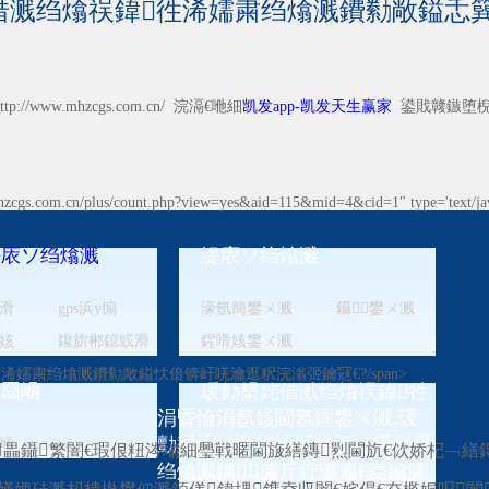
溅绉熻祦鍏徃浠嬬粛绉熻溅鐨勬敞鎰忎簨椤规
//www.mhzcgs.com.cn/ 浣滆€咃細
凯发app-凯发天生赢家
鍙戝竷鏃堕棿锛?0
zcgs.com.cn/plus/count.php?view=yes&aid=115&mid=4&cid=1" type='text/java
缇庡ソ绉熻溅
缇庡ソ绉熻溅
滑
gps浜у搧
濠氬簡鐢ㄨ溅
鑷┚鐢ㄨ溅
姟
鑱旂郴鎴戜滑
鍟嗗姟鐢ㄨ溅
浠嬬粛绉熻溅鐨勬敞鎰忕偣锛屽唴瀹逛粎浣滃弬鑰冦€?/span>
鎸囧崡
瑗勯槼姹借溅绉熻祦鍏徃
涓昏惀涓氬姟閫氬嫟鐢ㄨ溅,瑗
勯槼濠氬簡绉熻溅绛夛紝瑗勯槼
崡
.纭畾鑷繁闇€瑕佷粈涔堬細璺戦暱閫旇繕鏄煭閫斻€佽娇杞﹁
绉熻溅鍝濂斤紵灏遍€夌編濂