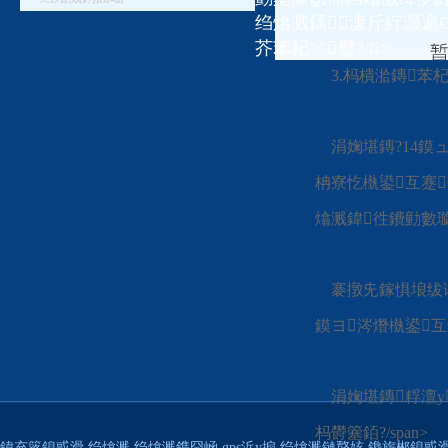
2.杩樺彲浠ユ彁渚
绉熻溅鍝濂斤紵灏遍
芥苯杞︾璧?/li>
3.杩樻湁鏄苯杞
涓婅堪鏄?14鏌
柟寮忔槸鍙互蹇
熻溅鍏徃鐨勭數璇濓
褰撴兂鎵惧埌绂诲
鏌ヨ涔熸槸鍙互
涓婅堪鏄粰澶у
杩欎簺銆?/span>
鍏充簬鎴戜滑
绉熻溅
绉熻溅鎸囧崡
gps浜у搧
绉熻溅鏈嶅姟
鑱旂郴鎴戜