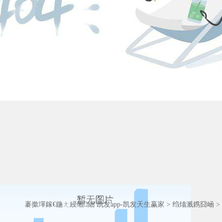
褰撳墠鎵€鍦ㄤ綅缃細
凯发app-凯发天生赢家
>
绉熻溅鎸囧崡
>