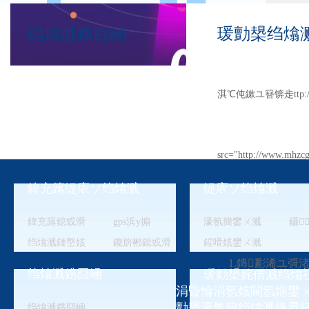
瑗勯槼绉熻溅
绉熻溅鎸囧崡
淇℃伅鏉ユ簮锛歨ttp://w
src="http://www.mhzcg
鍏充簬缇庡ソ绉熻溅
缇庡ソ绉熻溅
凯发app-凯发天生赢
鍏充簬鎴戜滑
gps浜у搧
濠氬簡鐢ㄨ溅
鑷
绉熻溅鏈嶅姟
鑱旂郴鎴戜滑
鍟嗗姟鐢ㄨ溅
1.鏄彲浠ユ彁渚
绉熻溅鎸囧崡
瑗勯槼姹借溅绉熻
涓昏惀涓氬姟閫氬嫟鐢ㄨ
勯槼濠氬簡绉熻溅绛夛
绉熻溅鎸囧崡