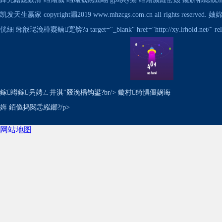
凯发天生赢家 copyright漏2019 www.mhzcgs.com.cn all rights
侊細 缃戠珯浼樺寲鏀寔锛?a target="_blank" href="http://xy.lrhold.n
鎵竴鎵叧娉ㄥ井淇″叕浼楀钩鍙?br/> 鏇村绮惧僵娲诲
姩 銆佹捣閲忎紭鎯?/p>
网站地图