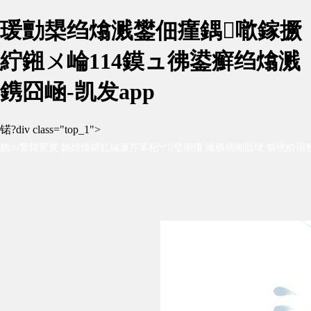
瑗勯槼绉熻溅鐢佃瘽鍝噷鎵撅
紵鎺ㄨ崘114鏌ュ彿鍙癬绉熻溅
鎸囧崡-凯发app
锘?div class="top_1">
娆㈣繋鍏変复 妯婂煄鍖虹編濂芥苯杞︾璧侀儴 瀹樻柟缃戠珯 锛侊紒涓氬
杞︺€佹梾娓哥杞︾瓑锛岀杞︿环鏍煎疄鎯?