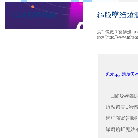
鏂版墜绉熻
绉熻溅鎸囧崡
淇℃伅鏉ユ簮锛歨ttp://w
src="http://www.mhzcg
凯发app-凯发天
1.閫夋嫨鍏
熺敤锛夌瀹
鏍奸潪甯告矇
濊瘉锛屽厖婊￠