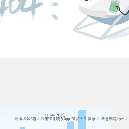
褰撳墠鎵€鍦ㄤ綅缃細
凯发app-凯发天生赢家
>
绉熻溅鎸囧崡
>