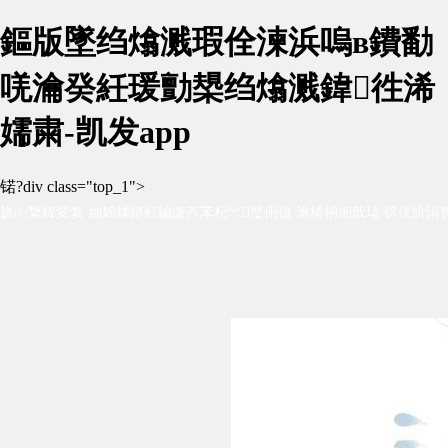
鏂版墜绉熻溅瑕佺湅浜嗚в鐨勫
唴瀹癸紝瑗勯槼绉熻溅鍏徃浠
嬬粛-凯发app
锘?div class="top_1">
娆㈣繋鍏変复 妯婂煄鍖虹編濂芥苯杞︾璧侀儴 瀹樻柟缃戠珯 锛侊紒涓氬
杞︺€佹梾娓哥杞︾瓑锛岀杞︿环鏍煎疄鎯?