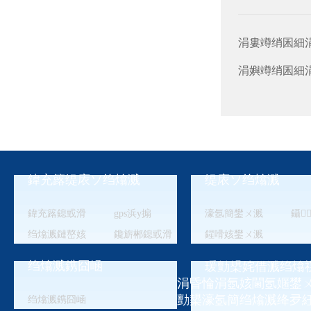
涓婁竴绡囷細
涓嬩竴绡囷細
鍏充簬缇庡ソ绉熻溅
缇庡ソ绉熻溅
鍏充簬鎴戜滑
gps浜у搧
濠氬簡鐢ㄨ溅
鑷
绉熻溅鏈嶅姟
鑱旂郴鎴戜滑
鍟嗗姟鐢ㄨ溅
绉熻溅鎸囧崡
瑗勯槼姹借溅绉熻
涓昏惀涓氬姟閫氬嫟鐢ㄨ
勯槼濠氬簡绉熻溅绛夛
绉熻溅鎸囧崡