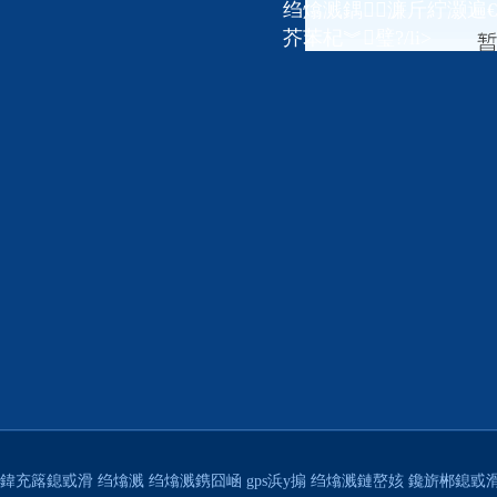
绉熻溅鍝濂斤紵灏遍
芥苯杞︾璧?/li>
鍏充簬鎴戜滑
绉熻溅
绉熻溅鎸囧崡
gps浜у搧
绉熻溅鏈嶅姟
鑱旂郴鎴戜