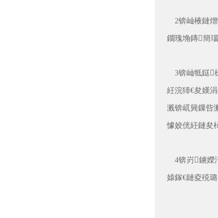
2锛屾棭鏈熷
鐗瑰埆鏄簡瑙ｈ
3锛屾牴鎹
紝浣犻€夋嫨涓
溅锛屼簨鏁呰
懅姣侊紝鏈夋椂
4锛岃鐪嬫
媴鎵€鏈夌殑璐