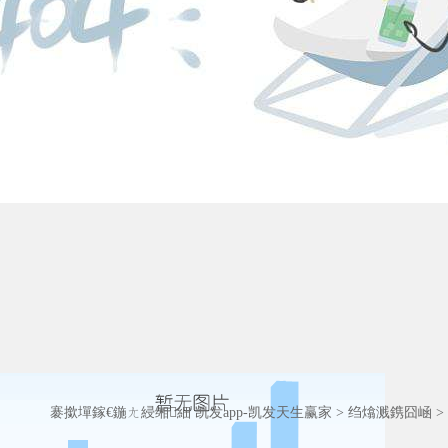
褰撳墠鎵€鍦ㄤ綅缃細
凯发app-凯发天生赢家
>
绉熻溅鎸囧崡
>