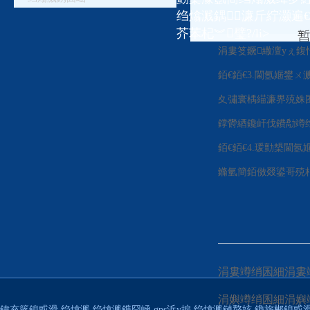
銆€銆€2.閫氬嫟鐢
绉熻溅鍝濂斤紵灏遍
悗缁欑偣璐圭敤锛屽彲
芥苯杞︾璧?/li>
涓婁笅鐝繖澶уぇ鍑忓
銆€銆€3.閫氬嫟鐢
夊彇寰楀緢濂界殑姝
鐣欎綇鑱屽伐鐨勪竴绉
銆€銆€4.瑗勯槼
鏅氫簡銆傚叕鍙哥殑杞
涓婁竴绡囷細涓婁
涓嬩竴绡囷細涓嬩
鍏充簬鎴戜滑
绉熻溅
绉熻溅鎸囧崡
gps浜у搧
绉熻溅鏈嶅姟
鑱旂郴鎴戜