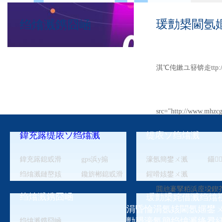
瑗勯槼閫氬嫟
绉熻溅鎸囧崡
淇℃伅鏉ユ簮锛歨ttp://w
src="http://www.mhzcg
鍏充簬缇庡ソ绉熻溅
缇庡ソ绉熻溅
凯发app-凯发天生赢
鍏充簬鎴戜滑
gps浜у搧
濠氬簡鐢ㄨ溅
鑷
銆€銆€1.閫氬嫟鐢
绉熻溅鏈嶅姟
鑱旂郴鎴戜滑
鍟嗗姟鐢ㄨ溅
囬兘褰掔粨浜庢垜鍥
绉熻溅鎸囧崡
瑗勯槼姹借溅绉熻
︽伡銆?/p>
涓昏惀涓氬姟閫氬嫟鐢ㄨ
勯槼濠氬簡绉熻溅绛夛
绉熻溅鎸囧崡