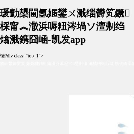
瑗勯槼閫氬嫟鐢ㄨ溅缁欎笂鐝
棌甯︽潵浜嗕粈涔堝ソ澶刜绉
熻溅鎸囧崡-凯发app
锘?div class="top_1">
娆㈣繋鍏変复 妯婂煄鍖虹編濂芥苯杞︾璧侀儴 瀹樻柟缃戠珯 锛侊紒涓氬
杞︺€佹梾娓哥杞︾瓑锛岀杞︿环鏍煎疄鎯?