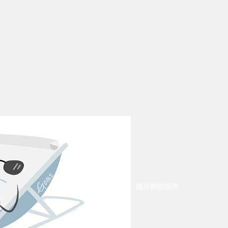
鑱旂郴鎴戜滑