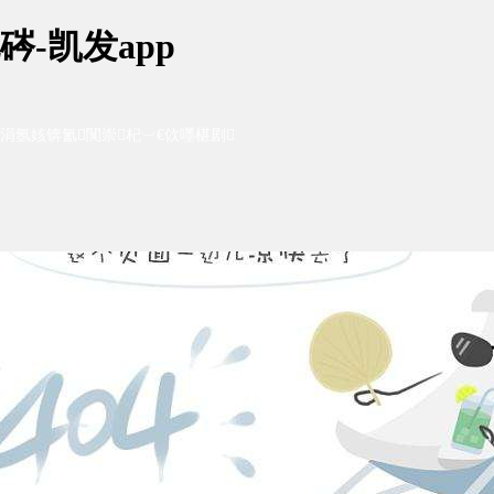
-凯发app
涓氬姟锛氳闃崇杞︺€佽嚜椹剧