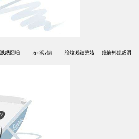
溅鎸囧崡
gps浜у搧
绉熻溅鏈嶅姟
鑱旂郴鎴戜滑