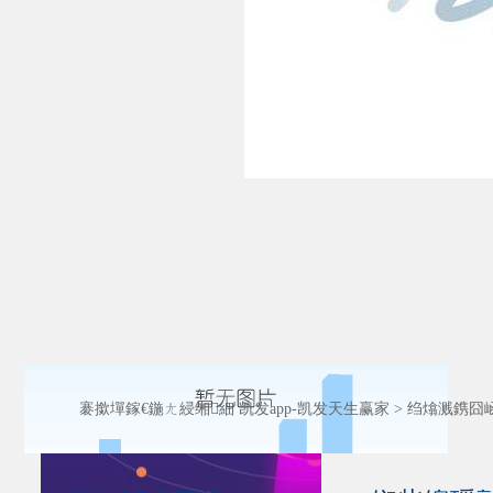
褰撳墠鎵€鍦ㄤ綅缃細
凯发app-凯发天生赢家
>
绉熻溅鎸囧