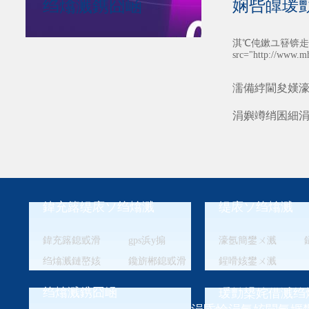
娴呰皥瑗
绉熻溅鎸囧崡
淇℃伅鏉ユ簮锛歨ttp:
src="http://www.m
濡備綍閫夋嫨濠
涓嬩竴绡囷細
鍏充簬缇庡ソ绉熻溅
缇庡ソ绉熻溅
鍏充簬鎴戜滑
gps浜у搧
濠氬簡鐢ㄨ溅
绉熻溅鏈嶅姟
鑱旂郴鎴戜滑
鍟嗗姟鐢ㄨ溅
绉熻溅鎸囧崡
瑗勯槼姹借溅绉