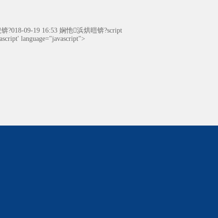
18-09-19 16:53 娴忚浜烘暟锛?script
cript' language="javascript">