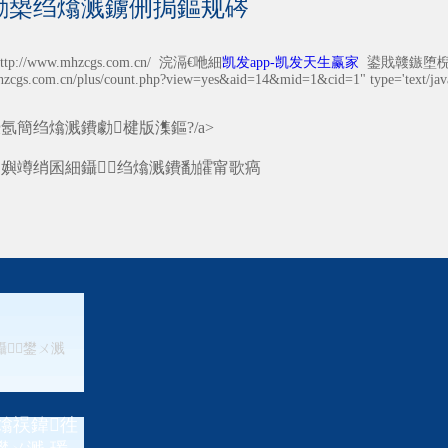
勯槼绉熻溅鐪侀挶鏂规硶
//www.mhzcgs.com.cn/ 浣滆€咃細
凯发app-凯发天生赢家
鍙戝竷鏃堕棿锛?0
hzcgs.com.cn/plus/count.php?view=yes&aid=14&mid=1&cid=1" type='text/javas
氬簡绉熻溅鐨勮楗版潗鏂?/a>
涓嬩竴绡囷細
鑷┚绉熻溅鐨勫皬甯歌瘑
鑷┚鐢ㄨ溅
熻祦鍏徃