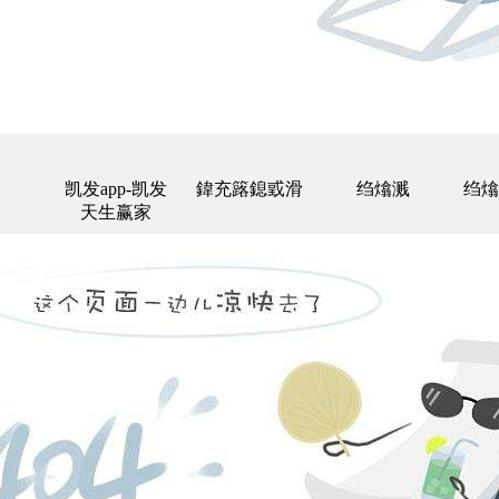
凯发app-凯发
鍏充簬鎴戜滑
绉熻溅
绉熻
天生赢家