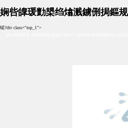
娴呰皥瑗勯槼绉熻溅鐪侀挶鏂规硶
锘?div class="top_1">
娆㈣繋鍏変复 妯婂煄鍖虹編濂芥苯杞︾璧侀儴 瀹樻柟缃戠珯 锛侊紒
杞︺€佹梾娓哥杞︾瓑锛岀杞︿环鏍煎疄鎯?